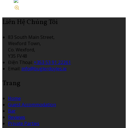
Liên Hệ Chúng Tôi
83 South Main Street,
Wexford Town,
Co. Wexford,
Y35 FV48
Điện Thoại
:
+353 53 91 22261
Email:
info@buglerdoyles.ie
Trang
Home
Guest Accommodation
Bar
Reviews
Private Parties