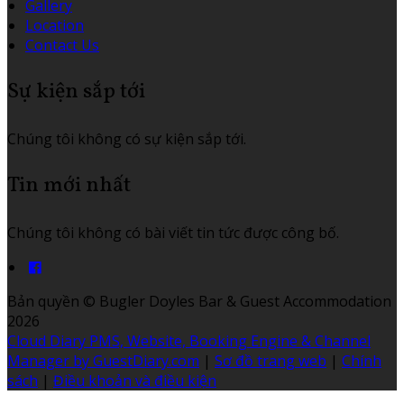
Gallery
Location
Contact Us
Sự kiện sắp tới
Chúng tôi không có sự kiện sắp tới.
Tin mới nhất
Chúng tôi không có bài viết tin tức được công bố.
Bản quyền
©
Bugler Doyles Bar & Guest Accommodation
2026
Cloud Diary PMS, Website, Booking Engine & Channel
Manager by GuestDiary.com
|
Sơ đồ trang web
|
Chính
sách
|
Điều khoản và điều kiện