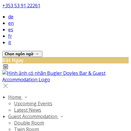
+353 53 91 22261
de
en
es
fr
it
Chọn ngôn ngữ
Đặt Ngay
Home
Upcoming Events
Latest News
Guest Accommodation
Double Room
Twin Room