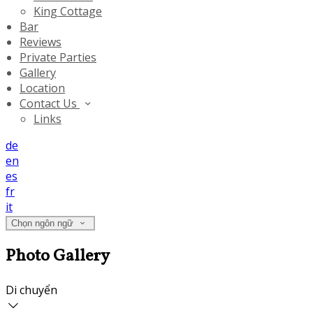
King Cottage
Bar
Reviews
Private Parties
Gallery
Location
Contact Us
Links
de
en
es
fr
it
Chọn ngôn ngữ
Photo Gallery
Di chuyển