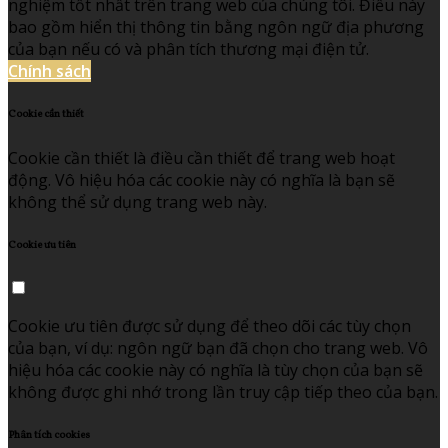
nghiệm tốt nhất trên trang web của chúng tôi. Điều này
bao gồm hiển thị thông tin bằng ngôn ngữ địa phương
của bạn nếu có và phân tích thương mại điện tử.
Chính sách
Cookie cần thiết
Cookie cần thiết là điều cần thiết để trang web hoạt
động. Vô hiệu hóa các cookie này có nghĩa là bạn sẽ
không thể sử dụng trang web này.
Cookie ưu tiên
Cookie ưu tiên được sử dụng để theo dõi các tùy chọn
của bạn, ví dụ: ngôn ngữ bạn đã chọn cho trang web. Vô
hiệu hóa các cookie này có nghĩa là tùy chọn của bạn sẽ
không được ghi nhớ trong lần truy cập tiếp theo của bạn.
Phân tích cookies