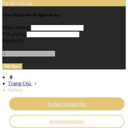
Có sẵn tối nay
Chọn Phòng Cho Kỳ Nghỉ Của Bạn
Nhận phòng
Trả phòng
Người lớn
-
+
Trang Chủ
Gallery
Bugler Doyles Bar
Accommodation