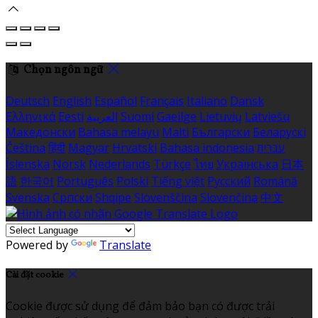
Chọn ngôn ngữ
Deutsch
English
Español
Français
Italiano
Dansk
Ελληνικά
Eesti
العربية
Suomi
Gaeilge
Lietuvių
Latviešu
Македонски
Bahasa melayu
Malti
Български
Беларускі
Čeština
हिंदी
Magyar
Hrvatski
Bahasa indonesia
עברית
Íslenska
Norsk
Nederlands
Türkçe
ไทย
Українська
日本
語
한국어
Português
Polski
Tiếng việt
Русский
Română
Svenska
Српски
Shqipe
Slovenščina
Slovenčina
中文
Powered by
Translate
Cài đặt cookie
Cookie được sử dụng để đảm bảo bạn có được trải